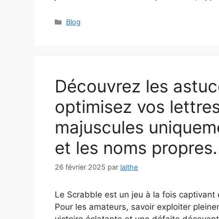
Catégories
Blog
Découvrez les astuc
optimisez vos lettres
majuscules uniqueme
et les noms propres.
26 février 2025
par
laithe
Le Scrabble est un jeu à la fois captivant
Pour les amateurs, savoir exploiter pleine
victoire éclatante et une défaite décevant